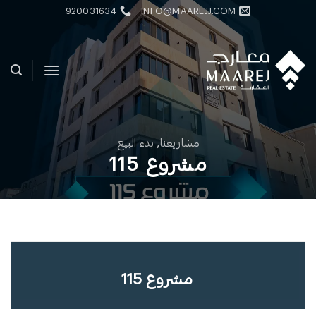
خطي
920031634
INFO@MAAREJJ.COM
لمحتوى
مشاريعنا
,
بدء البيع
مشروع 115
مشروع 115